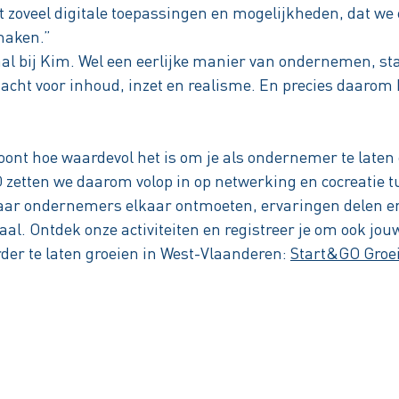
zoveel digitale toepassingen en mogelijkheden, dat we e
maken.”
 bij Kim. Wel een eerlijke manier van ondernemen, sta
ht voor inhoud, inzet en realisme. En precies daarom b
oont hoe waardevol het is om je als ondernemer te late
 zetten we daarom volop in op netwerking en cocreatie t
aar ondernemers elkaar ontmoeten, ervaringen delen e
l. Ontdek onze activiteiten en registreer je om ook jou
er te laten groeien in West-Vlaanderen:
Start&GO Groe