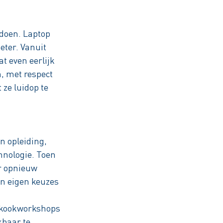
 doen. Laptop
eter. Vanuit
 even eerlijk
n, met respect
ze luidop te
n opleiding,
chnologie. Toen
er opnieuw
en eigen keuzes
ke kookworkshops
kbaar te