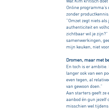
Wat Kim kritisch doet
Online programma’s d
zonder productkennis
“Omzet zegt niets als 
authenticiteit en vol
zichtbaar wil je zijn
samenwerkingen, geen
mijn keuken, niet voor
Dromen, maar met bei
En toch is er ambiti
langer ook van een pod
even tegen, al relative
van gewoon doen.”
Aan starters geeft ze 
aanbod én gun jezelf d
misschien wel tijdens 