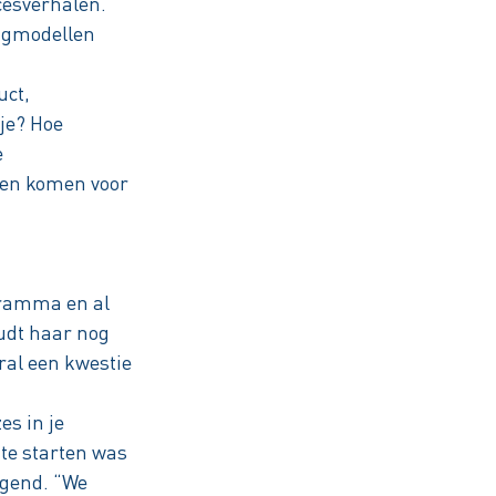
cesverhalen.
ingmodellen
uct,
 je? Hoe
e
sen komen voor
gramma en al
oudt haar nog
oral een kwestie
es in je
 te starten was
igend. “We