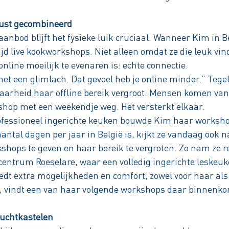
wust gecombineerd
nbod blijft het fysieke luik cruciaal. Wanneer Kim in Be
tijd live kookworkshops. Niet alleen omdat ze die leuk v
 online moeilijk te evenaren is: echte connectie.
t een glimlach. Dat gevoel heb je online minder.” Tegel
baarheid haar offline bereik vergroot. Mensen komen van
hop met een weekendje weg. Het versterkt elkaar.
rofessioneel ingerichte keuken bouwde Kim haar worksh
antal dagen per jaar in België is, kijkt ze vandaag ook 
hops te geven en haar bereik te vergroten. Zo nam ze r
ntrum Roeselare, waar een volledig ingerichte leskeu
iedt extra mogelijkheden en comfort, zowel voor haar als
 vindt een van haar volgende workshops daar binnenkor
uchtkastelen