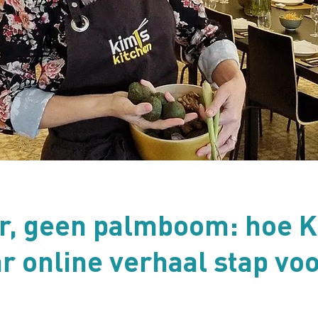
er, geen palmboom: hoe 
r online verhaal stap voo