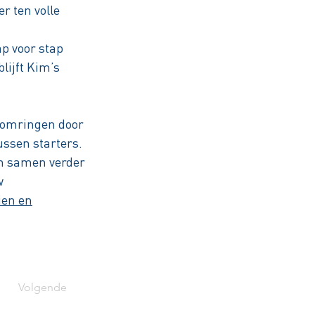
r ten volle
p voor stap
lijft Kim’s
n omringen door
ussen starters.
n samen verder
w
ien en
Volgende