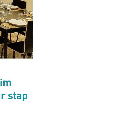
Kim
r stap