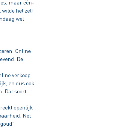
tes, maar één-
wilde het zelf
andaag wel
ceren. Online
gevend. De
line verkoop.
ijk, en dus ook
. Dat soort
reekt openlijk
baarheid. Net
n goud”