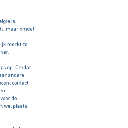
lgië is,
indt, maar omdat
ijk merkt ze
 ver,
ops op. Omdat
naar andere
ecent contact
ken
 voor de
t wel plaats.