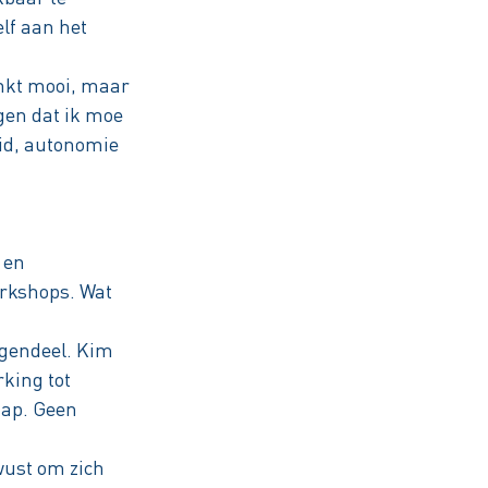
lf aan het
inkt mooi, maar
agen dat ik moe
eid, autonomie
 en
orkshops. Wat
egendeel. Kim
rking tot
tap. Geen
ewust om zich