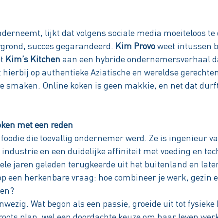
derneemt, lijkt dat volgens sociale media moeiteloos te
ergrond, succes gegarandeerd.
Kim Provo
weet intussen b
et
Kim’s Kitchen
aan een hybride ondernemersverhaal dat
st hierbij op authentieke Aziatische en wereldse gerechte
e smaken. Online koken is geen makkie, en net dat durft 
oken met een reden
foodie die toevallig ondernemer werd. Ze is ingenieur va
 industrie en een duidelijke affiniteit met voeding en te
ele jaren geleden terugkeerde uit het buitenland en lat
 op een herkenbare vraag: hoe combineer je werk, gezin 
zen?
anwezig. Wat begon als een passie, groeide uit tot fysie
groots plan, wel een doordachte keuze om haar leven wer