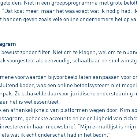
begeleiden. Niet in een groepsprogramma met grote belof
“Dat kost meer, maar het was exact wat ik nodig had. Ik 
uit handen geven zoals vele online ondernemers het op v
stagram
 bewust zonder filter. Niet om te klagen, wel om te nuan
k voorgesteld als eenvoudig, schaalbaar en snel winst
emene voorwaarden bijvoorbeeld laten aanpassen voor on
sluitend kader, was een online betaalsysteem niet mogel
npak. Ze schakelde daarvoor juridische ondersteuning in
ar het is wel essentieel.
k en afhankelijkheid van platformen wegen door. Kim sp
Instagram, gehackte accounts en de grilligheid van zicht
 investeren in haar nieuwsbrief. “Mijn e-maillijst is mij
 iets wat ik echt onderschat had in het begin.”