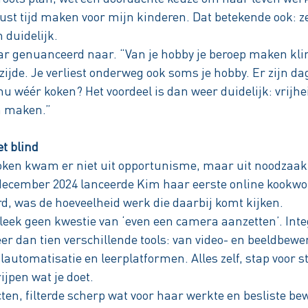
ust tijd maken voor mijn kinderen. Dat betekende ook: ze
 duidelijk.
ar genuanceerd naar. “Van je hobby je beroep maken kl
zijde. Je verliest onderweg ook soms je hobby. Er zijn d
nu wéér koken? Het voordeel is dan weer duidelijk: vrijh
n maken.”
t blind
koken kwam er niet uit opportunisme, maar uit noodzaak
 december 2024 lanceerde Kim haar eerste online kookw
d, was de hoeveelheid werk die daarbij komt kijken.
eek geen kwestie van ‘even een camera aanzetten’. Int
r dan tien verschillende tools: van video- en beeldbewe
automatisatie en leerplatformen. Alles zelf, stap voor s
ijpen wat je doet.
cten, filterde scherp wat voor haar werkte en besliste b