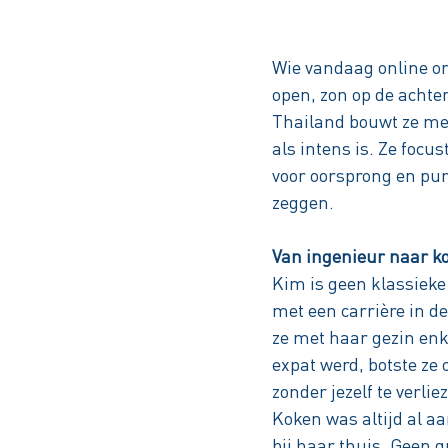
Wie vandaag online on
open, zon op de acht
Thailand bouwt ze m
als intens is. Ze focu
voor oorsprong en pur
zeggen.
Van ingenieur naar k
Kim is geen klassieke 
met een carrière in de
ze met haar gezin enk
expat werd, botste ze
zonder jezelf te verlie
Koken was altijd al a
bij haar thuis. Geen 