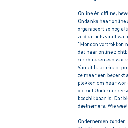
Online én offline, be
Ondanks haar online aa
organiseert ze nog al
ze daar iets vindt wat
“Mensen vertrekken me
dat haar online zicht
combineren een works
Vanuit haar eigen, p
ze maar een beperkt a
plekken om haar works
op met Ondernemersce
beschikbaar is. Dat b
deelnemers. Wie weet,
Ondernemen zonder l