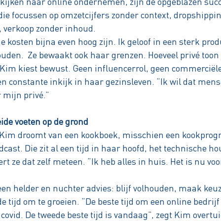
 kijken naar online ondernemen, zijn de opgeblazen suc
ie focussen op omzetcijfers zonder context, dropshipp
, verkoop zonder inhoud.
je kosten bijna even hoog zijn. Ik geloof in een sterk prod
houden. Ze bewaakt ook haar grenzen. Hoeveel privé toon
?” Kim kiest bewust. Geen influencerrol, geen commerciël
 constante inkijk in haar gezinsleven. “Ik wil dat men
 mijn privé.”
de voeten op de grond
e. Kim droomt van een kookboek, misschien een kookpro
cast. Die zit al een tijd in haar hoofd, het technische h
ert ze dat zelf meteen. “Ik heb alles in huis. Het is nu vo
een helder en nuchter advies: blijf volhouden, maak keuz
e tijd om te groeien. “De beste tijd om een online bedrijf
covid. De tweede beste tijd is vandaag”, zegt Kim overtu