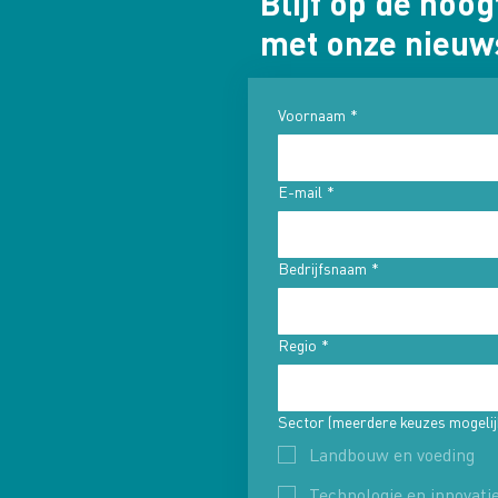
Blijf op de hoog
met onze nieuw
Voornaam
*
E-mail
*
Bedrijfsnaam
*
Regio
*
Sector (meerdere keuzes mogelij
Landbouw en voeding
Technologie en innovati