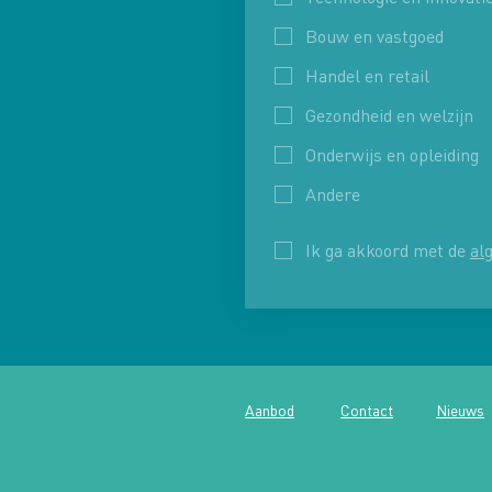
Bouw en vastgoed
Handel en retail
Gezondheid en welzijn
Onderwijs en opleiding
Andere
Ik ga akkoord met de 
al
Aanbod
Contact
Nieuws