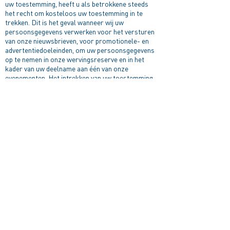
uw toestemming, heeft u als betrokkene steeds
het recht om kosteloos uw toestemming in te
trekken. Dit is het geval wanneer wij uw
persoonsgegevens verwerken voor het versturen
van onze nieuwsbrieven, voor promotionele- en
advertentiedoeleinden, om uw persoonsgegevens
op te nemen in onze wervingsreserve en in het
kader van uw deelname aan één van onze
evenementen. Het intrekken van uw toestemming
kan ofwel via een link in de nieuwsbrief die u
ontving, ofwel door een e-mail te richten
aan
dpo@pomwvl.be
Let wel, dat het intrekken van
uw toestemming geen afbreuk doet aan de
rechtmatigheid van de verwerking op basis van de
toestemming vóór intrekking daarvan.
RECHT VAN INZAGE:
U hebt het recht op inzage in uw
persoonsgegevens, wat betekent dat u ons kunt
vragen om u informatie te verstrekken over de
persoonsgegevens die wij over u hebben. U kunt
zelfs een kopie van uw persoonsgegevens
opvragen. Houd er echter rekening mee dat u moet
aangeven voor welke verwerkingsactiviteiten u
toegang wenst te hebben tot uw